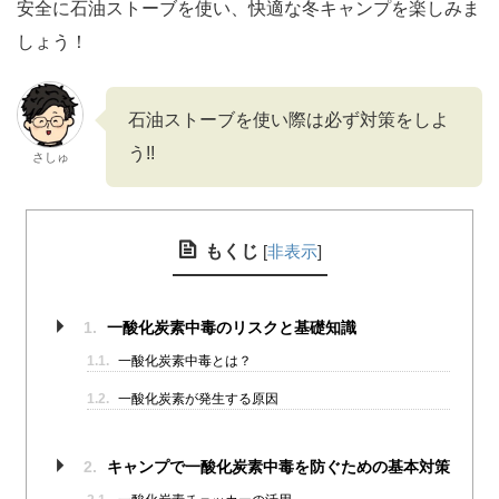
安全に石油ストーブを使い、快適な冬キャンプを楽しみま
しょう！
石油ストーブを使い際は必ず対策をしよ
う!!
さしゅ
もくじ
[
非表示
]
1.
一酸化炭素中毒のリスクと基礎知識
1.1.
一酸化炭素中毒とは？
1.2.
一酸化炭素が発生する原因
2.
キャンプで一酸化炭素中毒を防ぐための基本対策