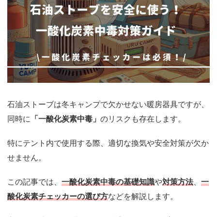
石油ストーブは冬キャンプで欠かせない暖房器具ですが、
同時に
「一酸化炭素中毒」
のリスクも存在します。
特にテント内で使用する際、適切な換気や安全対策が欠か
せません。
この記事では、
一酸化炭素中毒の基礎知識
や
対策方法
、
一
酸化炭素チェッカーの選び方
などを解説します。