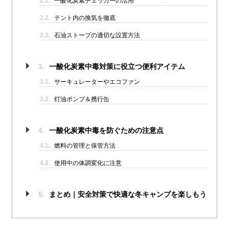
2.1.
一酸化炭素チェッカーの活用
2.2.
テント内の換気を徹底
2.3.
石油ストーブの適切な設置方法
3.
一酸化炭素中毒対策に役立つ便利アイテム
3.1.
サーキュレーターやエコファン
3.2.
灯油ポンプ＆携行缶
4.
一酸化炭素中毒を防ぐための注意点
4.1.
燃料の管理と保管方法
4.2.
使用中の体調変化に注意
5.
まとめ｜安全対策で快適な冬キャンプを楽しもう