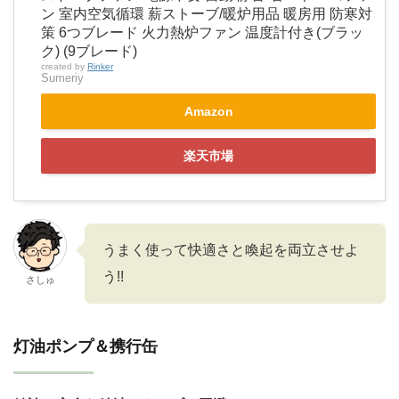
ン 室内空気循環 薪ストーブ/暖炉用品 暖房用 防寒対
策 6つブレード 火力熱炉ファン 温度計付き(ブラッ
ク) (9ブレード)
created by
Rinker
Sumeriy
Amazon
楽天市場
うまく使って快適さと喚起を両立させよ
う!!
さしゅ
灯油ポンプ＆携行缶