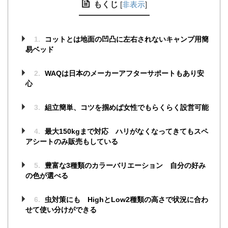
もくじ
[
非表示
]
1.
コットとは地面の凹凸に左右されないキャンプ用簡
易ベッド
2.
WAQは日本のメーカーアフターサポートもあり安
心
3.
組立簡単、コツを掴めば女性でもらくらく設営可能
4.
最大150kgまで対応 ハリがなくなってきてもスペ
アシートのみ販売もしている
5.
豊富な3種類のカラーバリエーション 自分の好み
の色が選べる
6.
虫対策にも HighとLow2種類の高さで状況に合わ
せて使い分けができる