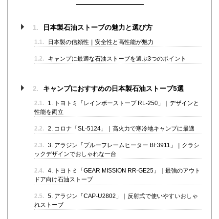
1.
日本製石油ストーブの魅力と選び方
1.1.
日本製の信頼性｜安全性と高性能が魅力
1.2.
キャンプに最適な石油ストーブを選ぶ3つのポイント
2.
キャンプにおすすめの日本製石油ストーブ5選
2.1.
1. トヨトミ「レインボーストーブ RL-250」｜デザインと
性能を両立
2.2.
2. コロナ「SL-5124」｜高火力で寒冷地キャンプに最適
2.3.
3. アラジン「ブルーフレームヒーター BF3911」｜クラシ
ックデザインでおしゃれな一台
2.4.
4. トヨトミ「GEAR MISSION RR-GE25」｜最強のアウト
ドア向け石油ストーブ
2.5.
5. アラジン「CAP-U2802」｜反射式で使いやすいおしゃ
れストーブ