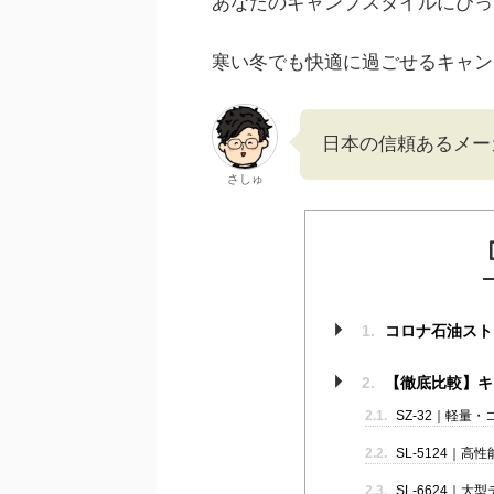
あなたのキャンプスタイルにぴっ
寒い冬でも快適に過ごせるキャン
日本の信頼あるメー
さしゅ
1.
コロナ石油スト
2.
【徹底比較】キ
2.1.
SZ-32｜軽量
2.2.
SL-5124｜
2.3.
SL-6624｜