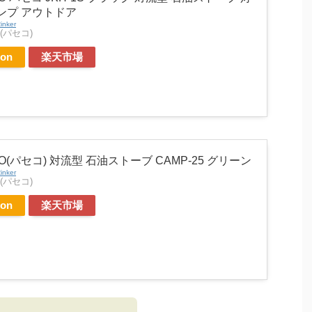
ンプ アウトドア
inker
 (パセコ)
on
楽天市場
CO(パセコ) 対流型 石油ストーブ CAMP-25 グリーン
inker
 (パセコ)
on
楽天市場