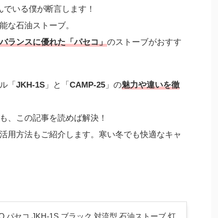
んでいる僕が断言します！
能な石油ストーブ。
バランスに優れた「パセコ」
のストーブがおすす
ル「
JKH-1S
」と「
CAMP-25
」の
魅力や違いを徹
も、この記事を読めば解決！
活用方法もご紹介します。寒い冬でも快適なキャ
CO パセコ JKH-1S ブラック 対流型 石油ストーブ 灯