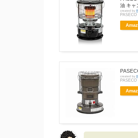
油 キャ
created by
R
PASECO
Amaz
PASE
created by
R
PASECO
Amaz