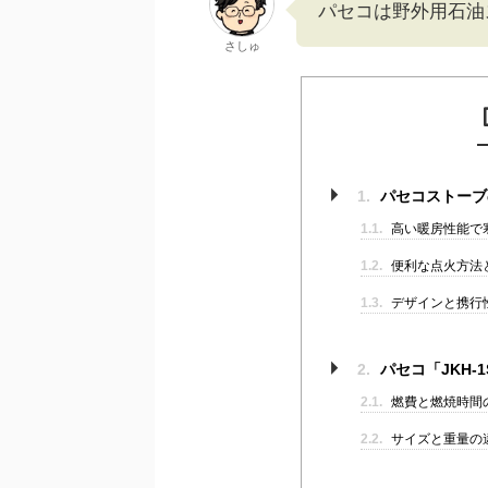
パセコは野外用石油
さしゅ
1.
パセコストーブ
1.1.
高い暖房性能で
1.2.
便利な点火方法
1.3.
デザインと携行
2.
パセコ「JKH-1
2.1.
燃費と燃焼時間
2.2.
サイズと重量の