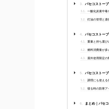
3.
パセコストーブ
3.1.
一酸化炭素中毒
3.2.
灯油の管理と適
4.
パセコストーブ
4.1.
重量と持ち運び
4.2.
燃料消費量が多
4.3.
屋外使用限定の
5.
パセコストーブ
5.1.
調理にも使える
5.2.
寝る時の防寒ア
6.
まとめ｜パセコ