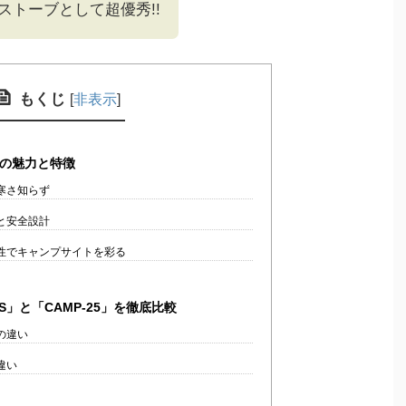
ストーブとして超優秀!!
もくじ
[
非表示
]
の魅力と特徴
寒さ知らず
と安全設計
性でキャンプサイトを彩る
S」と「CAMP-25」を徹底比較
の違い
違い